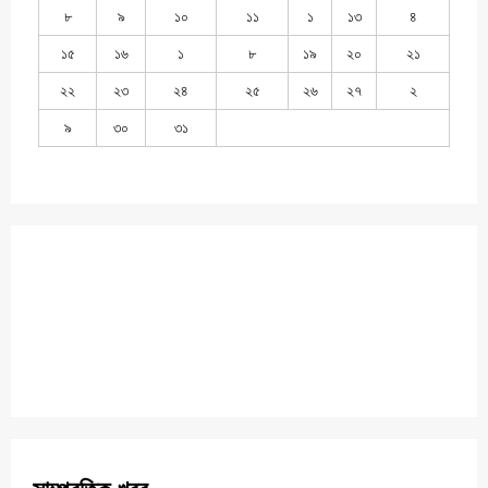
৮
৯
১০
১১
১
১৩
৪
১৫
১৬
১
৮
১৯
২০
২১
২২
২৩
২৪
২৫
২৬
২৭
২
৯
৩০
৩১