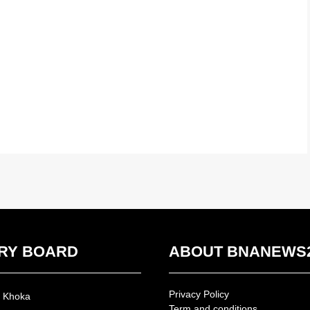
RY BOARD
ABOUT BNANEWS
Privacy Policy
n Khoka
Term and conditions