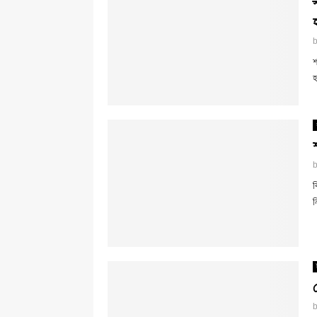
শ
হ
ব
ন