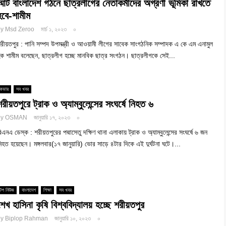
স্মার্ট বাংলাদেশ গঠনে ছাত্রলীগের নেতাকর্মীদের অগ্রণী ভূমিকা রাখতে
হবে-শামীম
by
Msd Zeroo
মার্চ ১, ২০২৩
০
রীয়তপুর : পানি সম্পদ উপমন্ত্রী ও আওয়ামী লীগের সাবেক সাংগঠনিক সম্পাদক এ কে এম এনামুল
ক শামীম বলেছেন, ছাত্রলীগ হচ্ছে মানবিক ছাত্র সংগঠন। ছাত্রলীগকে সেই...
কভার
সব খবর
শরীয়তপুরে ট্রাক ও অ্যাম্বুলেন্সের সংঘর্ষে নিহত ৬
by
OSMAN
জানুয়ারি ১৭, ২০২৩
০
িএনএ ডেস্ক : শরীয়তপুরের পদ্মাসেতু দক্ষিণ থানা এলাকায় ট্রাক ও অ্যাম্বুলেন্সের সংঘর্ষে ৬ জন
িহত হয়েছেন। মঙ্গলবার(১৭ জানুয়ারি) ভোর সাড়ে ৪টার দিকে এই দুর্ঘটনা ঘটে।...
টপ নিউজ
বাংলাদেশ
শিক্ষা
সব খবর
শেখ হাসিনা কৃষি বিশ্ববিদ্যালয় হচ্ছে শরীয়তপুর
by
Biplop Rahman
জানুয়ারি ১০, ২০২৩
০