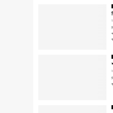
ব
ব
প
ব
ব
ব