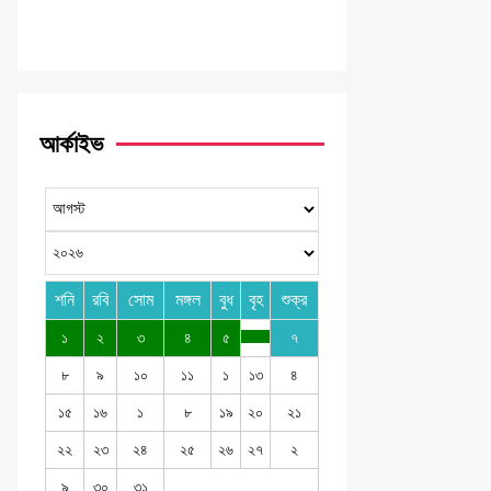
আর্কাইভ
শনি
রবি
সোম
মঙ্গল
বুধ
বৃহ
শুক্র
১
২
৩
৪
৫
৭
৮
৯
১০
১১
১
১৩
৪
১৫
১৬
১
৮
১৯
২০
২১
২২
২৩
২৪
২৫
২৬
২৭
২
৯
৩০
৩১