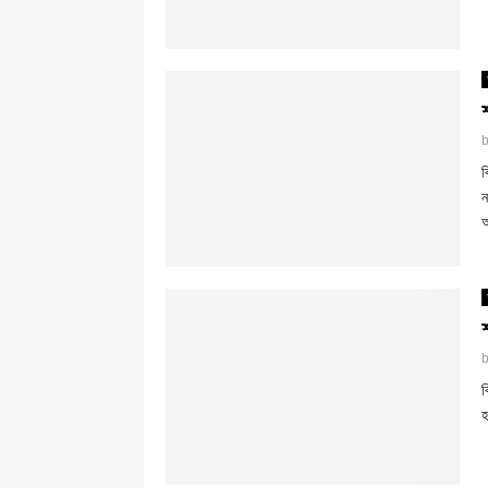
ব
ন
ব
হ