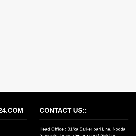
24.COM
CONTACT US::
Head Office :
31/ka Sarker bari Line, Nodda,
(opposite Jamuna Future park) Gulshan,