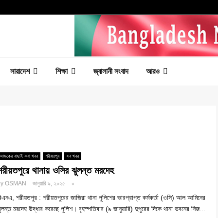
সারাদেশ
শিক্ষা
জ্বালানী সংবাদ
আরও
আজকের বাছাই করা খবর
শরীয়তপুর
সব খবর
শরীয়তপুরে থানায় ওসির ঝুলন্ত মরদেহ
by
OSMAN
জানুয়ারি ৯, ২০২৫
০
িএনএ, শরীয়তপুর : শরীয়তপুরের জাজিরা থানা পুলিশের ভারপ্রাপ্ত কর্মকর্তা (ওসি) আল আমিনের
ুলন্ত মরদেহ উদ্ধার করেছে পুলিশ। বৃহস্পতিবার (৯ জানুয়ারি) দুপুরের দিকে থানা ভবনের নিজ...