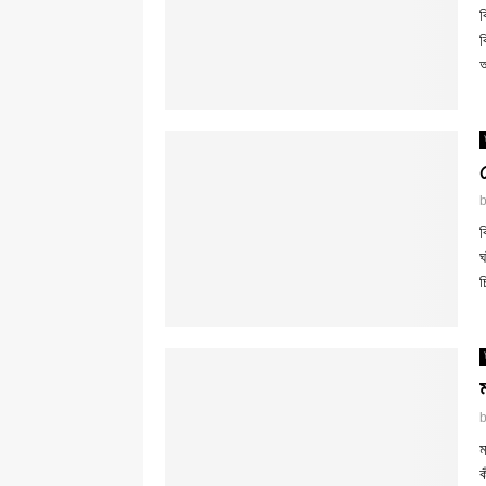
ব
ব
অ
ব
ঘ
চ
ম
ক