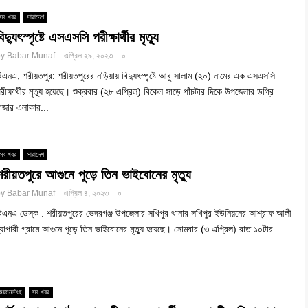
সব খবর
সারাদেশ
িদ্যুৎস্পৃষ্টে এসএসসি পরীক্ষার্থীর মৃত্যু
by
Babar Munaf
এপ্রিল ২৯, ২০২৩
০
িএনএ, শরীয়তপুর: শরীয়তপুরের নড়িয়ায় বিদ্যুৎস্পৃষ্টে আবু সালাম (২০) নামের এক এসএসসি
রীক্ষার্থীর মৃত্যু হয়েছে। শুক্রবার (২৮ এপ্রিল) বিকেল সাড়ে পাঁচটার দিকে উপজেলার ডগ্রি
াজার এলাকার...
সব খবর
সারাদেশ
শরীয়তপুরে আগুনে পুড়ে তিন ভাইবোনের মৃত্যু
by
Babar Munaf
এপ্রিল ৪, ২০২৩
০
িএনএ ডেস্ক : শরীয়তপুরের ভেদরগঞ্জ উপজেলার সখিপুর থানার সখিপুর ইউনিয়নের আশ্রাফ আলী
্যাপারী গ্রামে আগুনে পুড়ে তিন ভাইবোনের মৃত্যু হয়েছে। সোমবার (৩ এপ্রিল) রাত ১০টার...
ময়মনসিংহ
সব খবর