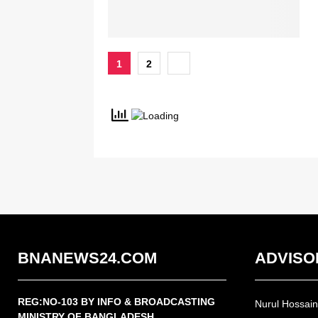
Posts
1
2
pagination
BNANEWS24.COM
ADVISO
REG:NO-103 BY INFO & BROADCASTING
Nurul Hossai
MINISTRY OF BANGLADESH.