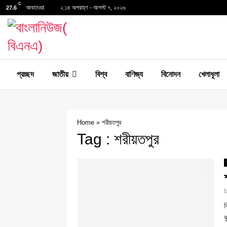
C
আবহাওয়া
২:১৪ অপরাহ্ণ - আগস্ট ৭, ২০২৬
27.6
প্রচ্ছদ
জাতীয়
বিশ্ব
বাণিজ্য
বিনোদন
খেলাধূলা
Home
»
শরীয়তপুর
Tag : শরীয়তপুর
ব
ঝ