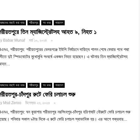
আজকের বাছাই করা খবর
শরীয়তপুর
সব খবর
সারাদেশ
শরীয়তপুরে তিন ম্যাজিস্ট্রেটসহ আহত ৯, নিহত ১
by
Babar Munaf
মার্চ ১০, ২০২৪
০
িএনএ, শরীয়তপুর: শরীয়তপুরের ভেদরগঞ্জে ইউপি নির্বাচনে দায়িত্ব পালন শেষে ফেরার পথে পদ্মা
দীতে দুই স্পিডবোটের মুখোমুখি সংঘর্ষে একজন নিহত হয়েছেন। এ ঘটনায় তিন ম্যাজিস্ট্রেটসহ
আহত...
আজকের বাছাই করা খবর
শরীয়তপুর
সব খবর
সারাদেশ
শরীয়তপুর-চাঁদপুর রুটে ফেরি চলাচল শুরু
by
Msd Zeroo
ডিসেম্বর ২৩, ২০২৩
০
িএনএ, শরীয়তপুর: ঘন কুয়াশায় শরীয়তপুর নরসিংহপুর-চাঁদপুর হরিণাঘাট নৌরুটে ফেরি চলাচল শুরু
য়েছে। শনিবার সকাল ৯টার দিকে এ রুটে ফেরি চলাচল স্বাভাবিক হয়। এর আগে শুক্রবার...