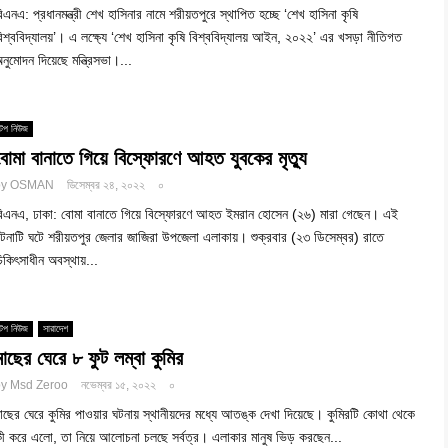
িএনএ: প্রধানমন্ত্রী শেখ হাসিনার নামে শরীয়তপুরে স্থাপিত হচ্ছে ‘শেখ হাসিনা কৃষি
িশ্ববিদ্যালয়’। এ লক্ষ্যে ‘শেখ হাসিনা কৃষি বিশ্ববিদ্যালয় আইন, ২০২২’ এর খসড়া নীতিগত
নুমোদন দিয়েছে মন্ত্রিসভা।...
টপ নিউজ
বোমা বানাতে গিয়ে বিস্ফোরণে আহত যুবকের মৃত্যু
by
OSMAN
ডিসেম্বর ২৪, ২০২২
০
িএনএ, ঢাকা: বোমা বানাতে গিয়ে বিস্ফোরণে আহত ইমরান হোসেন (২৬) মারা গেছেন। এই
টনাটি ঘটে শরীয়তপুর জেলার জাজিরা উপজেলা এলাকায়। শুক্রবার (২৩ ডিসেম্বর) রাতে
িকিৎসাধীন অবস্থায়...
টপ নিউজ
সারাদেশ
মাছের ঘেরে ৮ ফুট লম্বা কুমির
by
Msd Zeroo
নভেম্বর ১৫, ২০২২
০
াছের ঘেরে কুমির পাওয়ার ঘটনায় স্থানীয়দের মধ্যে আতঙ্ক দেখা দিয়েছে। কুমিরটি কোথা থেকে
ী করে এলো, তা নিয়ে আলোচনা চলছে সর্বত্র। এলাকার মানুষ ভিড় করছেন...