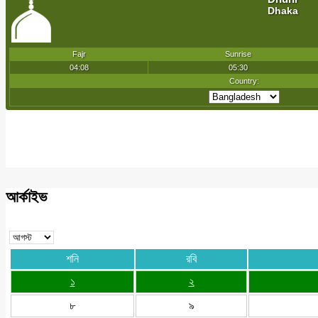
আর্কাইভ
শনি
রবি
১
২
৮
৯