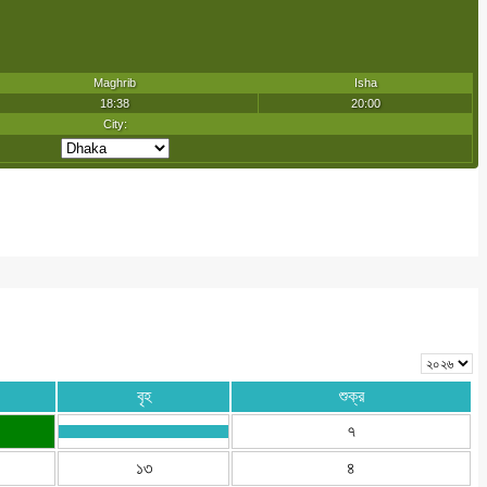
বৃহ
শুক্র
৭
১৩
৪