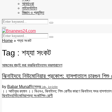
আবহাওয়া
লাইফস্টাইল
বিজ্ঞান ও প্রযুক্তি
Search
Search
for:
Facebook
Twitter
Youtube
Primary
Menu
Search
Search
for:
Home
»
শয্যা সংকট
Tag : শয্যা সংকট
আজকের বাছাই করা খবর
ঝিনাইদহ
সব খবর
সারাদেশ
ঝিনাইদহে নিউমোনিয়ার প্রকোপ: হাসপাতালে চারগুন শিশু 
by
Babar Munaf
ডিসেম্বর ১৬, ২০২৩
০
।। আতিকুর রহমান ।। বিএনএ, ঝিনাইদহ: শিশু রোগীর কারণে ঝিনাইদহ সদর হাসপাতাল ও 
ঝিনাইদহ
নিউমোনিয়া
শয্যা সংকট
শিশু রোগী