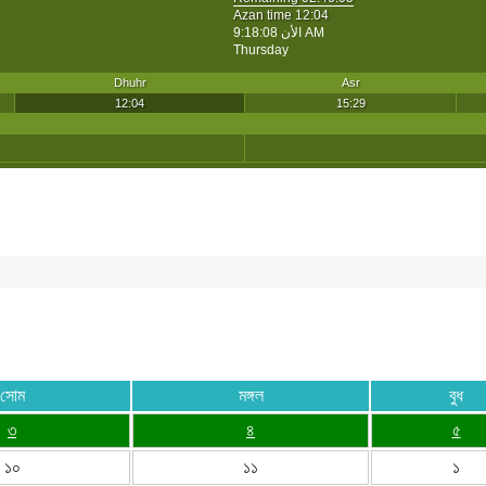
সোম
মঙ্গল
বুধ
৩
৪
৫
১০
১১
১