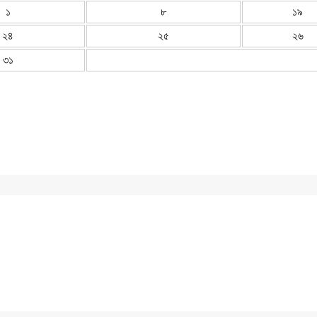
১
৮
১৯
২৪
২৫
২৬
৩১