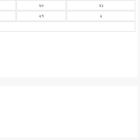
২০
২১
২৭
২