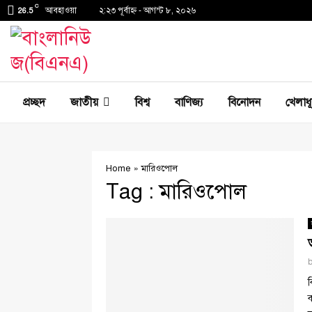
C
আবহাওয়া
২:২৩ পূর্বাহ্ণ - আগস্ট ৮, ২০২৬
26.5
প্রচ্ছদ
জাতীয়
বিশ্ব
বাণিজ্য
বিনোদন
খেলাধ
Home
»
মারিওপোল
Tag : মারিওপোল
ব
ব