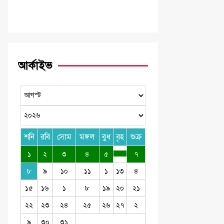
আর্কাইভ
শনি
রবি
সোম
মঙ্গল
বুধ
বৃহ
শুক্র
১
২
৩
৪
৫
৭
৮
৯
১০
১১
১
১৩
৪
১৫
১৬
১
৮
১৯
২০
২১
২২
২৩
২৪
২৫
২৬
২৭
২
৯
৩০
৩১