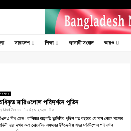
ূলা
সারাদেশ
শিক্ষা
জ্বালানী সংবাদ
আরও
সব খবর
অধিকৃত মারিওপোল পরিদর্শনে পুতিন
by
Msd Zeroo
মার্চ ১৯, ২০২৩
০
িএনএ বিশ্ব ডেস্ক : রাশিয়ার রাষ্ট্রপতি ভ্লাদিমির পুতিন গত বছরের মে মাস থেকে মস্কোর
াহিনী দ্বারা দখল করা দোনেটস্ক অঞ্চলের ইউক্রেনীয় শহর মারিউপোল পরিদর্শন