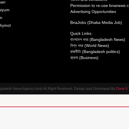
man
Permission to re-use bnanews c
aiyum
Advertising Opportunities
an
BnaJobs (Dhaka Media Job)
hymol
Quick Links:
বাংলাদেশ খবর (Bangladesh News)
বিশ্ব খবর (World News)
রাজনীতি (Bangladesh politics)
ব্যবসা (Business)
gladesh News Agency bna) All Right Reserved. Design and Developed By
Done 5 