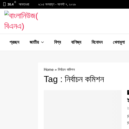
C
আবহাওয়া
৬:০৫ অপরাহ্ণ - আগস্ট ৭, ২০২৬
30.4
প্রচ্ছদ
জাতীয়
বিশ্ব
বাণিজ্য
বিনোদন
খেলাধূলা
Home
»
নির্বাচন কমিশন
Tag : নির্বাচন কমিশন
ব
ব