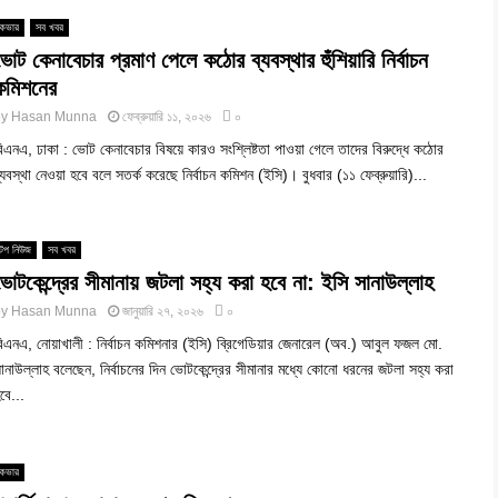
কভার
সব খবর
ভোট কেনাবেচার প্রমাণ পেলে কঠোর ব্যবস্থার হুঁশিয়ারি নির্বাচন
কমিশনের
by
Hasan Munna
ফেব্রুয়ারি ১১, ২০২৬
০
িএনএ, ঢাকা : ভোট কেনাবেচার বিষয়ে কারও সংশ্লিষ্টতা পাওয়া গেলে তাদের বিরুদ্ধে কঠোর
্যবস্থা নেওয়া হবে বলে সতর্ক করেছে নির্বাচন কমিশন (ইসি)। বুধবার (১১ ফেব্রুয়ারি)...
টপ নিউজ
সব খবর
ভোটকেন্দ্রের সীমানায় জটলা সহ্য করা হবে না: ইসি সানাউল্লাহ
by
Hasan Munna
জানুয়ারি ২৭, ২০২৬
০
িএনএ, নোয়াখালী : নির্বাচন কমিশনার (ইসি) ব্রিগেডিয়ার জেনারেল (অব.) আবুল ফজল মো.
ানাউল্লাহ বলেছেন, নির্বাচনের দিন ভোটকেন্দ্রের সীমানার মধ্যে কোনো ধরনের জটলা সহ্য করা
বে...
কভার