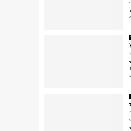
ব
ব
এ
ব
স
এ
ব
ক