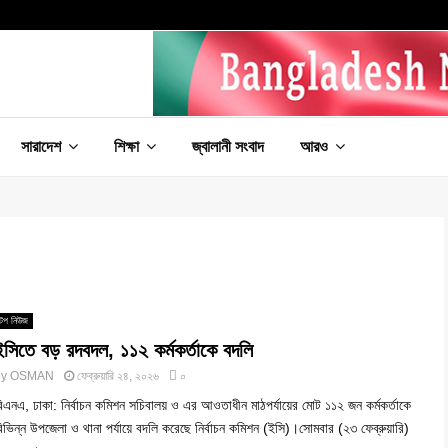
সারাদেশ
শিক্ষা
জ্বালানী সংবাদ
আরও
টপ নিউজ
ইসিতে বড় রদবদল, ১১২ কর্মকর্তাকে বদলি
by
OSMAN
ফেব্রুয়ারি ২৪, ২০২৬
০
িএনএ, ঢাকা: নির্বাচন কমিশন সচিবালয় ও এর আওতাধীন মাঠপর্যায়ের মোট ১১২ জন কর্মকর্তাকে
িভিন্ন উপজেলা ও থানা পর্যায়ে বদলি করেছে নির্বাচন কমিশন (ইসি)।সোমবার (২৩ ফেব্রুয়ারি)