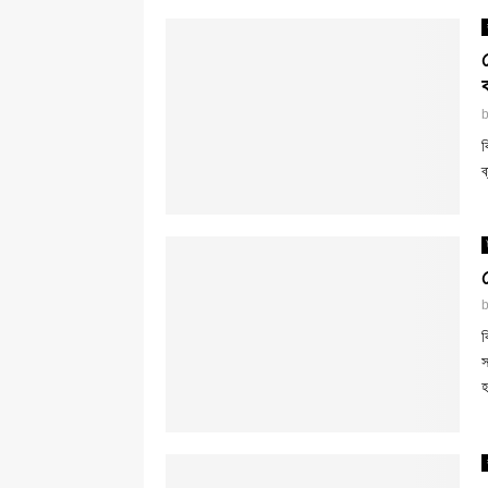
ব
ব
ব
স
হ