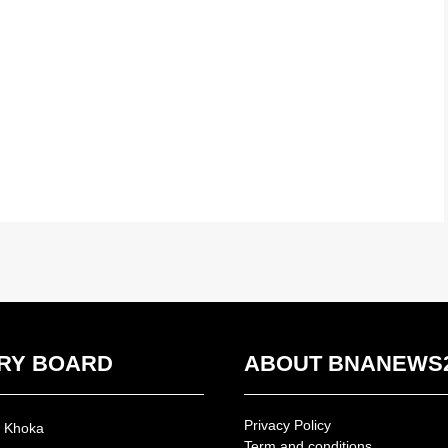
RY BOARD
ABOUT BNANEWS
Privacy Policy
n Khoka
Term and conditions