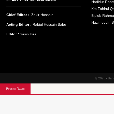
Hadidur Rah
Km Zahirul Q
Chief Editor :
Zakir Hossain
Biplob Rahm
Nazimuddin S
Acting Editor :
Rabiul Hossain Babu
Editor :
Yasin Hira
@ 2025 - Ban
শিরোনাম বিএনএ