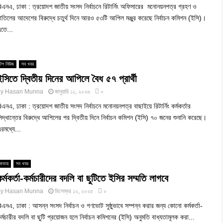
িএনএ, ঢাকা : ত্রয়োদশ জাতীয় সংসদ নির্বাচনে রিটার্নিং অফিসারের মনোনয়নপত্র গ্রহণ ও
াতিলের আদেশের বিরুদ্ধে চতুর্থ দিনে আরও ৫৩টি আপিল মঞ্জুর করেছে নির্বাচন কমিশন (ইসি)।
তে...
টপ নিউজ
সব খবর
ইসিতে দ্বিতীয় দিনের আপিলে বৈধ ৫৭ প্রার্থী
by
Hasan Munna
জানুয়ারি ১১, ২০২৬
০
িএনএ, ঢাকা : ত্রয়োদশ জাতীয় সংসদ নির্বাচনে মনোনয়নপত্র বাছাইয়ে রিটার্নিং কর্মকর্তার
িদ্ধান্তের বিরুদ্ধে আপিলের পর দ্বিতীয় দিনে নির্বাচন কমিশন (ইসি) ৭০ জনের শুনানি করেছে।
রমধ্যে...
কভার
সব খবর
কর্মকর্তা-কর্মচারীদের বদলি বা ছুটিতে ইসির সম্মতি লাগবে
by
Hasan Munna
ডিসেম্বর ১২, ২০২৫
০
িএনএ, ঢাকা : আসন্ন সংসদ নির্বাচন ও গণভোট সুষ্ঠুভাবে সম্পন্ন করার জন্য কোনো কর্মকর্তা-
র্মচারীর বদলি বা ছুটি প্রয়োজন হলে নির্বাচন কমিশনের (ইসি) অনুমতি বাধ্যতামূলক করা...