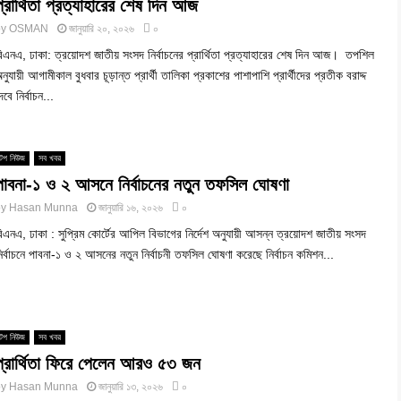
প্রার্থিতা প্রত্যাহারের শেষ দিন আজ
by
OSMAN
জানুয়ারি ২০, ২০২৬
০
িএনএ, ঢাকা: ত্রয়োদশ জাতীয় সংসদ নির্বাচনের প্রার্থিতা প্রত্যাহারের শেষ দিন আজ। তপশিল
নুযায়ী আগামীকাল বুধবার চূড়ান্ত প্রার্থী তালিকা প্রকাশের পাশাপাশি প্রার্থীদের প্রতীক বরাদ্দ
েবে নির্বাচন...
টপ নিউজ
সব খবর
পাবনা-১ ও ২ আসনে নির্বাচনের নতুন তফসিল ঘোষণা
by
Hasan Munna
জানুয়ারি ১৬, ২০২৬
০
িএনএ, ঢাকা : সুপ্রিম কোর্টের আপিল বিভাগের নির্দেশ অনুযায়ী আসন্ন ত্রয়োদশ জাতীয় সংসদ
ির্বাচনে পাবনা-১ ও ২ আসনের নতুন নির্বাচনী তফসিল ঘোষণা করেছে নির্বাচন কমিশন...
টপ নিউজ
সব খবর
প্রার্থিতা ফিরে পেলেন আরও ৫৩ জন
by
Hasan Munna
জানুয়ারি ১৩, ২০২৬
০