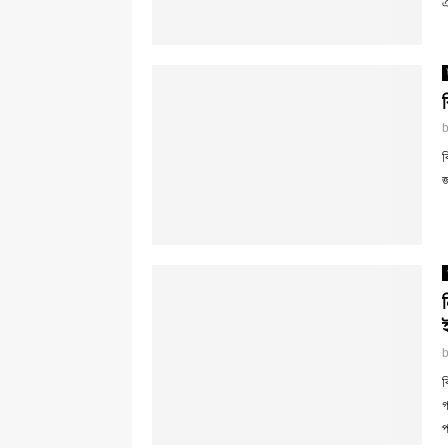
এ
ব
জ
ব
গ
প