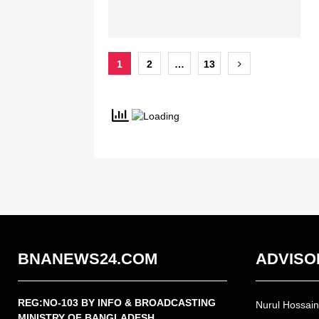
Posts
1
2
…
13
pagination
BNANEWS24.COM
ADVISO
REG:NO-103 BY INFO & BROADCASTING
Nurul Hossai
MINISTRY OF BANGLADESH.