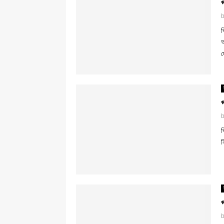
ব
অ
দ
ব
ন