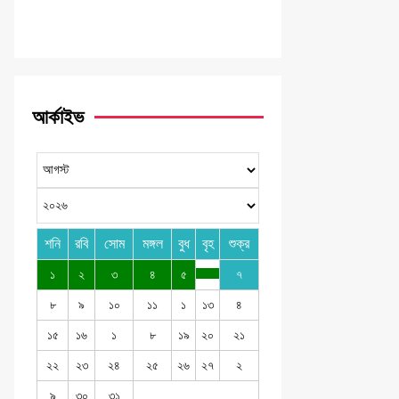
আর্কাইভ
শনি
রবি
সোম
মঙ্গল
বুধ
বৃহ
শুক্র
১
২
৩
৪
৫
৭
৮
৯
১০
১১
১
১৩
৪
১৫
১৬
১
৮
১৯
২০
২১
২২
২৩
২৪
২৫
২৬
২৭
২
৯
৩০
৩১