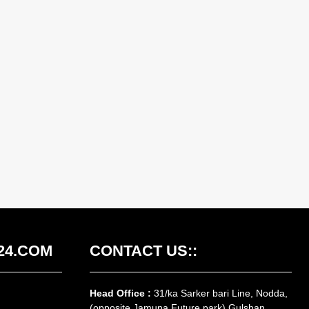
24.COM
CONTACT US::
Head Office :
31/ka Sarker bari Line, Nodda,
(opposite Jamuna Future park) Gulshan,