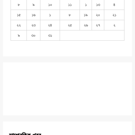
৮
৯
১০
১১
১
১৩
৪
১৫
১৬
১
৮
১৯
২০
২১
২২
২৩
২৪
২৫
২৬
২৭
২
৯
৩০
৩১