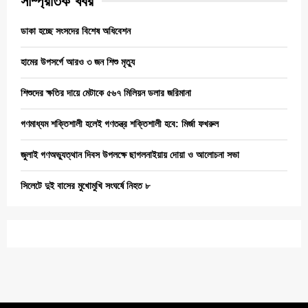
সাম্প্রতিক খবর
ডাকা হচ্ছে সংসদের বিশেষ অধিবেশন
হামের উপসর্গে আরও ৩ জন শিশু মৃত্যু
শিশুদের ক্ষতির দায়ে মেটাকে ৫৬৭ মিলিয়ন ডলার জরিমানা
গণমাধ্যম শক্তিশালী হলেই গণতন্ত্র শক্তিশালী হবে: মির্জা ফখরুল
জুলাই গণঅভ্যুত্থান দিবস উপলক্ষে ছাগলনাইয়ায় দোয়া ও আলোচনা সভা
সিলেটে দুই বাসের মুখোমুখি সংঘর্ষে নিহত ৮