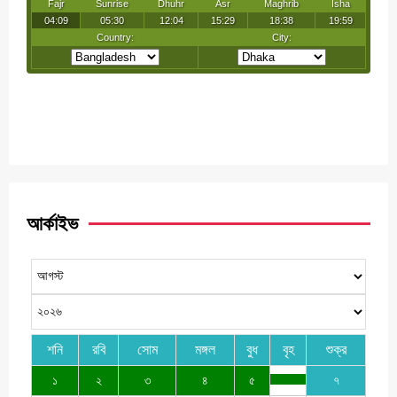
আর্কাইভ
শনি
রবি
সোম
মঙ্গল
বুধ
বৃহ
শুক্র
১
২
৩
৪
৫
৭