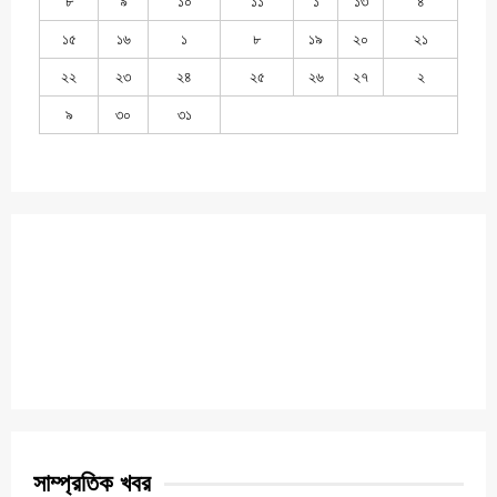
৮
৯
১০
১১
১
১৩
৪
১৫
১৬
১
৮
১৯
২০
২১
২২
২৩
২৪
২৫
২৬
২৭
২
৯
৩০
৩১
সাম্প্রতিক খবর