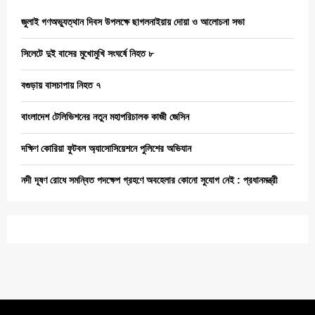
জুলাই গণঅভ্যুত্থান দিবস উপলক্ষে ছাগলনাইয়ায় দোয়া ও আলোচনা সভা
সিলেটে দুই বাসের মুখোমুখি সংঘর্ষে নিহত ৮
বগুড়ায় বাসচাপায় নিহত ৭
বাংলাদেশ টেলিভিশনের নতুন মহাপরিচালক কাজী জেসিন
দক্ষিণ কোরিয়া ফুটবল অ্যাসোসিয়েশনে পুলিশের অভিযান
নদী দূষণ রোধে সমন্বিত পদক্ষেপ গ্রহণে অবহেলার কোনো সুযোগ নেই : প্রধানমন্ত্রী