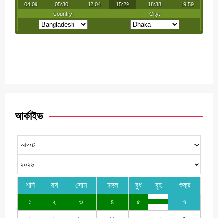
আর্কাইভ
শনি
রবি
সোম
মঙ্গল
বুধ
বৃহ
শুক্র
১
২
৩
৪
৫
৭