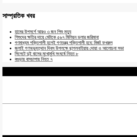
সাম্প্রতিক খবর
হামের উপসর্গে আরও ৩ জন শিশু মৃত্যু
শিশুদের ক্ষতির দায়ে মেটাকে ৫৬৭ মিলিয়ন ডলার জরিমানা
গণমাধ্যম শক্তিশালী হলেই গণতন্ত্র শক্তিশালী হবে: মির্জা ফখরুল
জুলাই গণঅভ্যুত্থান দিবস উপলক্ষে ছাগলনাইয়ায় দোয়া ও আলোচনা সভা
সিলেটে দুই বাসের মুখোমুখি সংঘর্ষে নিহত ৮
বগুড়ায় বাসচাপায় নিহত ৭
BNANEWS24.COM
REG:NO-103 BY INFO & BROADCASTING MINISTRY OF
Chief Editor :
Zakir Hossain
Acting Editor :
Rabiul Hossain Babu
Editor :
Yasin Hira