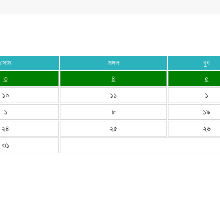
সোম
মঙ্গল
বুধ
৩
৪
৫
১০
১১
১
১
৮
১৯
২৪
২৫
২৬
৩১