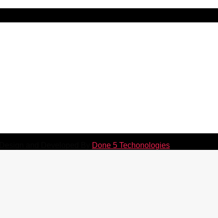
a Future park) Gulshan, Dhaka-1212, Bangladesh.
nd Road, Bangla Bazar, Chattogram-4100
. Design and Developed By
Done 5 Techonologies