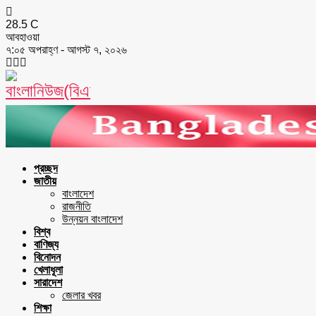
28.5
C
আবহাওয়া
৭:০৫ অপরাহ্ণ - আগস্ট ৭, ২০২৬
Facebook
Twitter
Youtube
প্রচ্ছদ
জাতীয়
বাংলাদেশ
রাজনীতি
উন্নয়ন বাংলাদেশ
বিশ্ব
বাণিজ্য
বিনোদন
খেলাধূলা
সারাদেশ
জেলার খবর
শিক্ষা