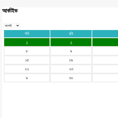
আর্কাইভ
শনি
রবি
১
২
৮
৯
১৫
১৬
২২
২৩
৯
৩০