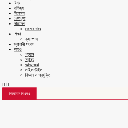
বিশ্ব
বাণিজ্য
বিনোদন
খেলাধূলা
সারাদেশ
জেলার খবর
শিক্ষা
ক্যাম্পাস
জ্বালানী সংবাদ
আরও
প্রবাস
স্বাস্থ্য
আবহাওয়া
লাইফস্টাইল
বিজ্ঞান ও প্রযুক্তি
শিরোনাম বিএনএ