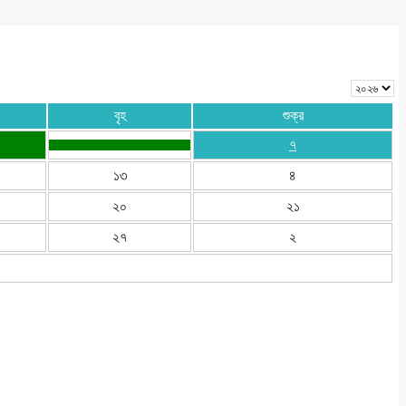
বৃহ
শুক্র
৭
১৩
৪
২০
২১
২৭
২