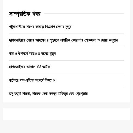
সাম্প্রতিক খবর
পটুয়াখালীতে সাপের কামড়ে বিএনপি নেতার মৃত্যু
ছাগলনাইয়ায় পেয়ার আহমেদ’র মৃত্যুতে নাগরিক ফোরাম’র শোকসভা ও দোয়া অনুষ্ঠান
হাম ও উপসর্গে আরও ৪ জনের মৃত্যু
ছাগলনাইয়ায় ডাকাত রনি আটক
নাটোরে বাস-নছিমন সংঘর্ষে নিহত ৩
তনু হত্যা মামলা, সাবেক সেনা সদস্য হাফিজুর ফের গ্রেপ্তার