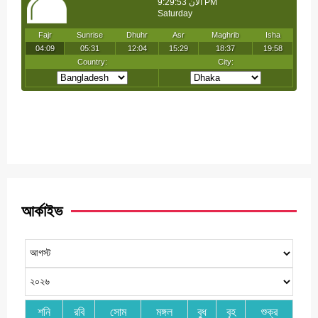
আর্কাইভ
শনি
রবি
সোম
মঙ্গল
বুধ
বৃহ
শুক্র