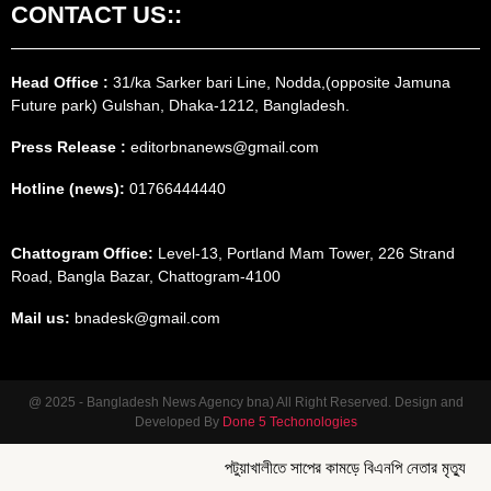
CONTACT US::
Head Office :
31/ka Sarker bari Line, Nodda,(opposite Jamuna
Future park) Gulshan, Dhaka-1212, Bangladesh.
Press Release :
editorbnanews@gmail.com
Hotline (news):
01766444440
Chattogram Office:
Level-13, Portland Mam Tower, 226 Strand
Road, Bangla Bazar, Chattogram-4100
Mail us:
bnadesk@gmail.com
@ 2025 - Bangladesh News Agency bna) All Right Reserved. Design and
Developed By
Done 5 Techonologies
পটুয়াখালীতে সাপের কামড়ে বিএনপি নেতার মৃত্যু