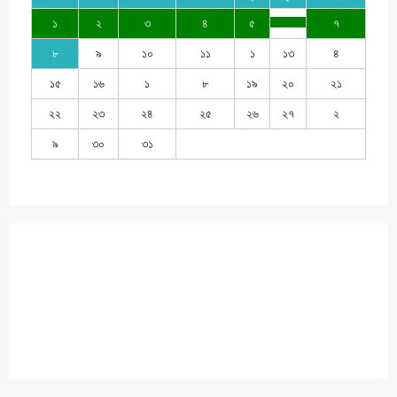
১
২
৩
৪
৫
৭
৮
৯
১০
১১
১
১৩
৪
১৫
১৬
১
৮
১৯
২০
২১
২২
২৩
২৪
২৫
২৬
২৭
২
৯
৩০
৩১