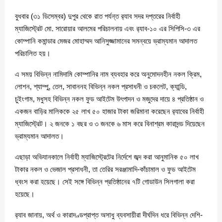
বুধবার (৩১ ডিসেম্বর) দুপুর থেকে রাত পর্যন্ত র‌্যাব সদর দপ্তরের নির্বাহী
ম্যাজিস্ট্রেট মো. সারোয়ার আলমের পরিচালনায় এবং র‌্যাব-১০ এর সিপিসি-৩ এর
কোম্পানি কমান্ডার মেজর মোহাম্মদ আনিসুজ্জামানের সমন্বয়ে ভ্রাম্যমান আদালত
পরিচালিত হয়।
এ সময় বিভিন্ন নামিদামি কোম্পানির নাম ব্যবহার করে অনুমোদনহীন নকল ক্রিম,
লোশন, শ্যাম্পু, তেল, সাবাননহ বিভিন্ন নকল প্রসাধনী ও চকলেট, ক্যান্ডি,
চুইংগাম, মধুসহ বিভিন্ন নকল ফুড আইটেম উৎপাদন ও মজুদের দায়ে ৪ প্রতিষ্ঠান ও
একজন বাড়ির মালিককে ২৫ লাখ ৫০ হাজার টাকা জরিমানা করেছেন র‌্যাবের নির্বাহী
ম্যাজিস্ট্রেট। ২ জনকে ১ বছর ও ৩ জনকে ৬ মাস করে বিনাশ্রম কারাদন্ড দিয়েছেন
ভ্রাম্যমান আদালত।
এছাড়া অভিযানকালে নির্বাহী ম্যাজিস্ট্রেটের নির্দেশে জব্দ করা আনুমানিক ৫০ লাখ
টাকার নকল ও ভেজাল প্রসাধনী, তা তেরির সরঞ্জামাদি-কাঁচামাল ও ফুড আইটেম
ধ্বংস করা হয়েছে। সেই সঙ্গে বিভিন্ন প্রতিষ্ঠানের ৭টি গোডাউন সিলগালা করা
হয়েছে।
র‌্যাব জানায়, অর্থ ও কারাদণ্ডপ্রাপ্ত অসাধু ব্যবসায়ীরা দীর্ঘদিন ধরে বিভিন্ন দেশি-