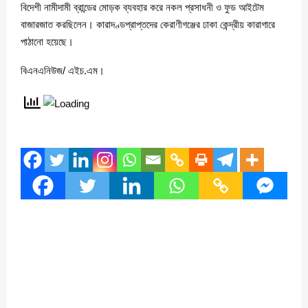
বিদেশী নামীদামী ব্রান্ডের মোড়ক ব্যবহার করে নকল প্রসাধনী ও ফুড আইটেম
বাজারজাত করছিলেন। কারাদণ্ডপ্রাপ্তদের কেরাণীগঞ্জের ঢাকা কেন্দ্রীয় কারাগারে
পাঠানো হয়েছে।
বিএনএনিউজ/ এইচ.এম।