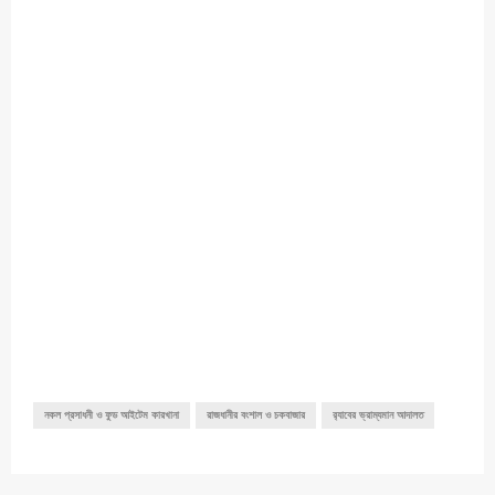
নকল প্রসাধনী ও ফুড আইটেম কারখানা
রাজধানীর বংশাল ও চকবাজার
র‌্যাবের ভ্রাম্যমান আদালত