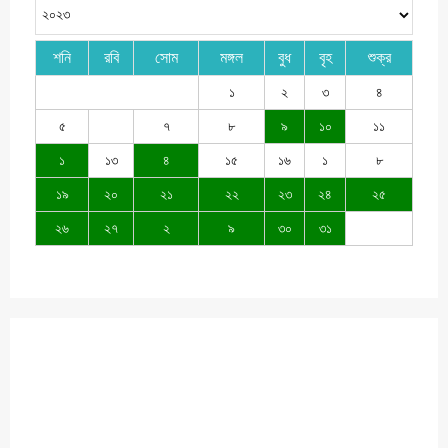
শনি
রবি
সোম
মঙ্গল
বুধ
বৃহ
শুক্র
১
২
৩
৪
৫
৭
৮
৯
১০
১১
১
১৩
৪
১৫
১৬
১
৮
১৯
২০
২১
২২
২৩
২৪
২৫
২৬
২৭
২
৯
৩০
৩১