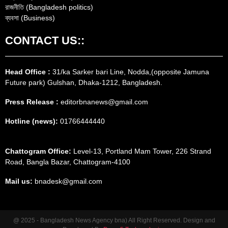
রাজনীতি (Bangladesh politics)
ব্যবসা (Business)
CONTACT US::
Head Office :
31/ka Sarker bari Line, Nodda,(opposite Jamuna
Future park) Gulshan, Dhaka-1212, Bangladesh.
Press Release :
editorbnanews@gmail.com
Hotline (news):
01766444440
Chattogram Office:
Level-13, Portland Mam Tower, 226 Strand
Road, Bangla Bazar, Chattogram-4100
Mail us:
bnadesk@gmail.com
@ 2025 - Bangladesh News Agency bna) All Right Reserved. Design and