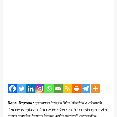
বিএনএ, বিশ্বডেস্ক :
যুক্তরাষ্ট্রের নিউইয়র্ক সিটির ঐতিহাসিক ও ঐতিহ্যবাহী
‘ইসরায়েল ডে প্যারেড’ বা ইসরায়েল দিবস উদযাপনের বিশেষ শোভাযাত্রায় অংশ না
নেওয়ার আনুষ্ঠানিক সিদ্ধান্ত নিয়েছেন দেশটির প্রভাবশালী ডেমোক্রেটিক-