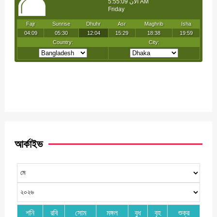
আর্কাইভ
শনি
রবি
সোম
মঙ্গল
বুধ
বৃহ
শুক্র