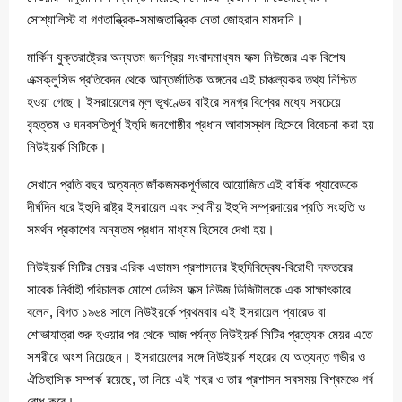
সোশ্যালিস্ট বা গণতান্ত্রিক-সমাজতান্ত্রিক নেতা জোহরান মামদানি।
মার্কিন যুক্তরাষ্ট্রের অন্যতম জনপ্রিয় সংবাদমাধ্যম ফক্স নিউজের এক বিশেষ
এক্সক্লুসিভ প্রতিবেদন থেকে আন্তর্জাতিক অঙ্গনের এই চাঞ্চল্যকর তথ্য নিশ্চিত
হওয়া গেছে। ইসরায়েলের মূল ভূখণ্ডের বাইরে সমগ্র বিশ্বের মধ্যে সবচেয়ে
বৃহত্তম ও ঘনবসতিপূর্ণ ইহুদি জনগোষ্ঠীর প্রধান আবাসস্থল হিসেবে বিবেচনা করা হয়
নিউইয়র্ক সিটিকে।
সেখানে প্রতি বছর অত্যন্ত জাঁকজমকপূর্ণভাবে আয়োজিত এই বার্ষিক প্যারেডকে
দীর্ঘদিন ধরে ইহুদি রাষ্ট্র ইসরায়েল এবং স্থানীয় ইহুদি সম্প্রদায়ের প্রতি সংহতি ও
সমর্থন প্রকাশের অন্যতম প্রধান মাধ্যম হিসেবে দেখা হয়।
নিউইয়র্ক সিটির মেয়র এরিক এডামস প্রশাসনের ইহুদিবিদ্বেষ-বিরোধী দফতরের
সাবেক নির্বাহী পরিচালক মোশে ডেভিস ফক্স নিউজ ডিজিটালকে এক সাক্ষাৎকারে
বলেন, বিগত ১৯৬৪ সালে নিউইয়র্কে প্রথমবার এই ইসরায়েল প্যারেড বা
শোভাযাত্রা শুরু হওয়ার পর থেকে আজ পর্যন্ত নিউইয়র্ক সিটির প্রত্যেক মেয়র এতে
সশরীরে অংশ নিয়েছেন। ইসরায়েলের সঙ্গে নিউইয়র্ক শহরের যে অত্যন্ত গভীর ও
ঐতিহাসিক সম্পর্ক রয়েছে, তা নিয়ে এই শহর ও তার প্রশাসন সবসময় বিশ্বমঞ্চে গর্ব
বোধ করে।