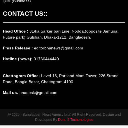
ব্যবসা (Business)
CONTACT US::
Head Office :
31/ka Sarker bari Line, Nodda,(opposite Jamuna
Future park) Gulshan, Dhaka-1212, Bangladesh.
Press Release :
editorbnanews@gmail.com
Hotline (news):
01766444440
Chattogram Office:
Level-13, Portland Mam Tower, 226 Strand
Road, Bangla Bazar, Chattogram-4100
Mail us:
bnadesk@gmail.com
@ 2025 - Bangladesh News Agency bna) All Right Reserved. Design and
Developed By
Done 5 Techonologies