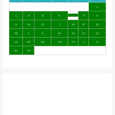
১
২
৩
৪
৫
৭
৮
৯
১০
১১
১
১৩
৪
১৫
১৬
১
৮
১৯
২০
২১
২২
২৩
২৪
২৫
২৬
২৭
২
৯
৩০
৩১