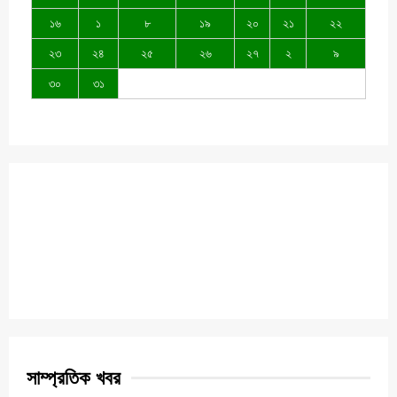
১৬
১
৮
১৯
২০
২১
২২
২৩
২৪
২৫
২৬
২৭
২
৯
৩০
৩১
সাম্প্রতিক খবর