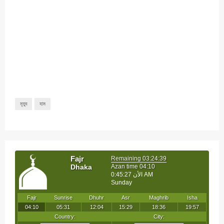
মৃত্যু
হাম