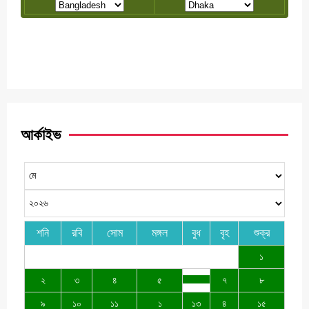
আর্কাইভ
শনি
রবি
সোম
মঙ্গল
বুধ
বৃহ
শুক্র
১
২
৩
৪
৫
৭
৮
৯
১০
১১
১
১৩
৪
১৫