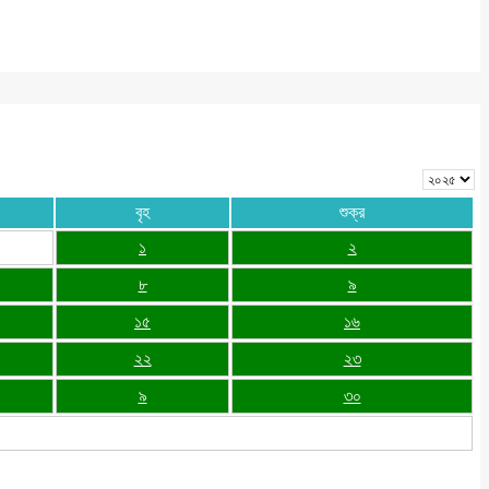
বৃহ
শুক্র
১
২
৮
৯
১৫
১৬
২২
২৩
৯
৩০