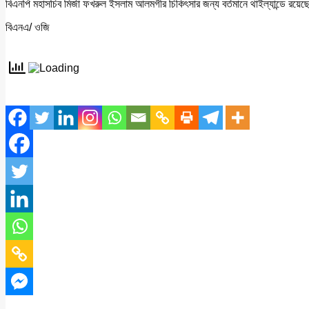
বিএনপি মহাসচিব মির্জা ফখরুল ইসলাম আলমগীর চিকিৎসার জন্য বর্তমানে থাইল্যান্ডে রয়েছ
বিএনএ/ ওজি