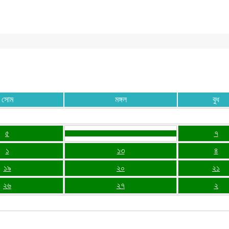
সোম
মঙ্গল
বুধ
৫
৭
১
১৩
৪
১৯
২০
২১
২৬
২৭
২