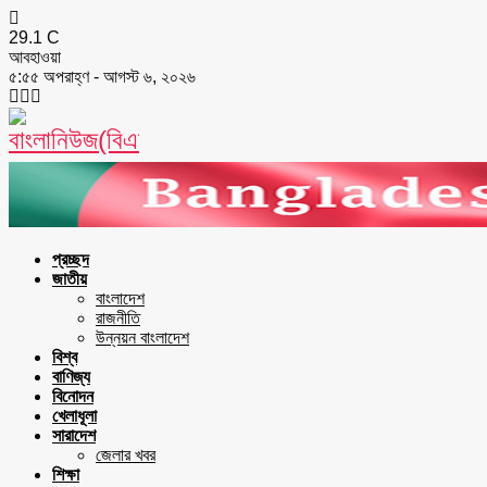
29.1
C
আবহাওয়া
৫:৫৫ অপরাহ্ণ - আগস্ট ৬, ২০২৬
Facebook
Twitter
Youtube
প্রচ্ছদ
জাতীয়
বাংলাদেশ
রাজনীতি
উন্নয়ন বাংলাদেশ
বিশ্ব
বাণিজ্য
বিনোদন
খেলাধূলা
সারাদেশ
জেলার খবর
শিক্ষা