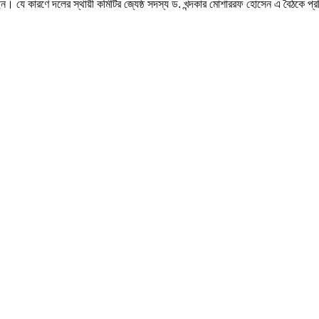
েন। যে কারণে দলের স্থায়ী কমিটির জ্যেষ্ঠ সদস্য ড. খন্দকার মোশাররফ হোসেন এ বৈঠকে প্র