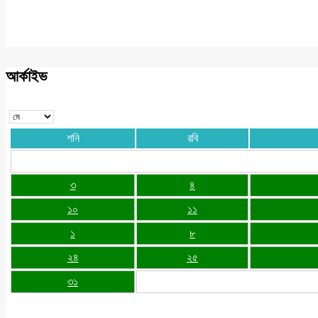
আর্কাইভ
শনি
রবি
৩
৪
১০
১১
১
৮
২৪
২৫
৩১