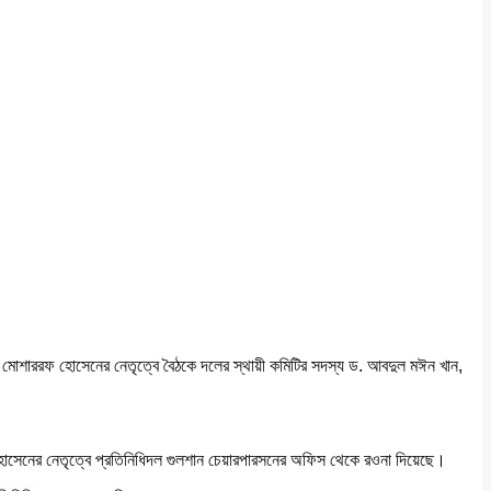
দকার মোশাররফ হোসেনের নেতৃত্বে বৈঠকে দলের স্থায়ী কমিটির সদস্য ড. আবদুল মঈন খান,
রফ হোসেনের নেতৃত্বে প্রতিনিধিদল গুলশান চেয়ারপারসনের অফিস থেকে রওনা দিয়েছে।