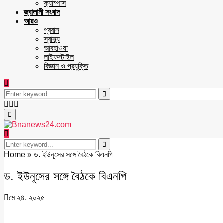
ক্যাম্পাস
জ্বালানী সংবাদ
আরও
প্রবাস
স্বাস্থ্য
আবহাওয়া
লাইফস্টাইল
বিজ্ঞান ও প্রযুক্তি
Search
for:
Search
Facebook
Twitter
Youtube
Primary
Menu
Search
for:
Search
Home
»
ড. ইউনূসের সঙ্গে বৈঠকে বিএনপি
ড. ইউনূসের সঙ্গে বৈঠকে বিএনপি
মে ২৪, ২০২৫