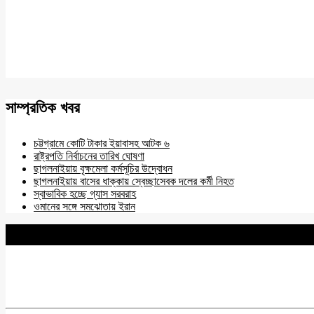
সাম্প্রতিক খবর
চট্টগ্রামে কোটি টাকার ইয়াবাসহ আটক ৬
রাষ্ট্রপতি নির্বাচনের তারিখ ঘোষণা
ছাগলনাইয়ায় বৃক্ষমেলা কর্মসূচির উদ্বোধন
ছাগলনাইয়ায় বাসের ধাক্কায় স্বেচ্ছাসেবক দলের কর্মী নিহত
স্বাভাবিক হচ্ছে গ্যাস সরবরাহ
ওমানের সঙ্গে সমঝোতায় ইরান
BNANEWS24.COM
REG:NO-103 BY INFO & BROADCASTING MINISTRY OF