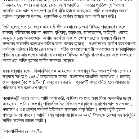
দিবস-২০২২’ পালন করা হচ্ছে জেনে আমি আনন্দিত। এবারের প্রতিপাদ্য ‘আগাম
সতর্কতা এবং আগাম পদক্ষেপ-দুর্যোগ ঝুঁকি হ্রাসে আবহাওয়া, পানি ও জলবায়ুর তথ্য’
বর্তমান প্রেক্ষাপটে যথাযথ, প্রাসঙ্গিক ও অর্থবহ হয়েছে বলে আমি মনে করি।
তিনি বলেন, গত ১৩ বছরে আওয়ামী লীগ সরকারের নেওয়া বিভিন্ন পদক্ষেপের ফলে
জলবায়ু পরির্বতনের ব্যাপক প্রভাব, ঘূর্ণিঝড়, বজ্রপাত, জলোচ্ছ্বাস, অতিবৃষ্টি, খরাসহ
অন্যান্য চরম আবহাওয়ায় আগাম সতর্কতা এবং পদক্ষেপ গ্রহণের মাধ্যমে জীবন ও
সম্পদের ক্ষয়ক্ষতি বহুলাংশে কমিয়ে আনা সম্ভব হয়েছে। বাংলাদেশের দুর্যোগ ব্যবস্থাপনা
কার্যক্রম বর্তমানে বিশ্বে রোল মডেল। সঠিক ও সময়োপযোগী আবহাওয়া ও জলবায়ুবিষয়ক
পূর্বাভাস দেওয়ার লক্ষ্যে আমাদের সরকারের বিভিন্ন কর্মসূচি বাস্তবায়নের ফলে বাংলাদেশ
আবহাওয়া অধিদপ্তরের সার্বিক সক্ষমতা বেড়েছে।
সরকারপ্রধান বলেন, বিজ্ঞানভিত্তিক আবহাওয়া ও জলবায়ুর উন্নততর পূর্বাভাস দেওয়ার
মাধ্যমে ‘রূপকল্প-২০৪১’ বাস্তবায়নে আমরা ‘বাংলাদেশ আঞ্চলিক আবহাওয়া ও জলবায়ু
সেবা প্রকল্প (কম্পোনেন্ট-এ)’ বাস্তবায়ন করছি। প্রকল্পটি বাস্তবায়িত হলে আবহাওয়া
পরিষেবার মান বহুলাংশে বাড়বে।
প্রধানমন্ত্রী আরও বলেন, আমি আশা করি, এ দিবস পালনের মধ্য দিয়ে দেশবাসীর মধ্যে
আবহাওয়া, পানি ও জলবায়ু পরিবর্তনজনিত বিভিন্ন প্রাকৃতিক দুর্যোগের আগাম সতর্কতা,
পদক্ষেপ ও এর গুরুত্ব সম্পর্কে ইতিবাচক মনোভাব গড়ে উঠবে। দুর্যোগঝুঁকি হ্রাসে
গণসচেতনতা বাড়বে। আমি ‘বিশ্ব আবহাওয়া দিবস-২০২২’ উপলক্ষে নেওয়া সব কর্মসূচির
সার্বিক সাফল্য কামনা করছি।
বিএনএনিউজ২৪/ এমএইচ