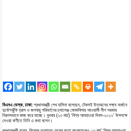
বিএনএ ডেস্ক, ঢাকা:
প্রধানমন্ত্রী শেখ হাসিনা বলেছেন, টেকসই উন্নয়নের লক্ষ্য অর্জনে
দুর্যোগঝুঁকি হ্রাস ও জলবায়ু পরিবর্তনের চ্যালেঞ্জ মোকাবিলায় আওয়ামী লীগ সরকার
নিরলসভাবে কাজ করে যাচ্ছে। বুধবার (২৩ মার্চ) ‘বিশ্ব আবহাওয়া দিবস-২০২২’ উপলক্ষে
দেওয়া বাণীতে তিনি এ কথা বলেন।
প্রধানমন্ত্রী বলেন, বিশ্বের অন্যান্য দেশের মতো বাংলাদেশেও ২৩ মার্চ ‘বিশ্ব আবহাওয়া