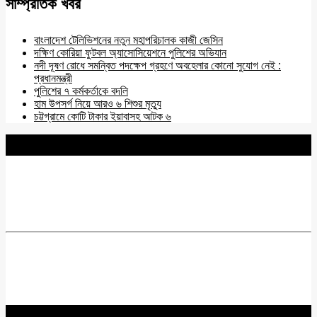
সাম্প্রতিক খবর
বাংলাদেশ টেলিভিশনের নতুন মহাপরিচালক কাজী জেসিন
দক্ষিণ কোরিয়া ফুটবল অ্যাসোসিয়েশনে পুলিশের অভিযান
নদী দূষণ রোধে সমন্বিত পদক্ষেপ গ্রহণে অবহেলার কোনো সুযোগ নেই :
প্রধানমন্ত্রী
পুলিশের ৭ কর্মকর্তাকে বদলি
হাম উপসর্গ নিয়ে আরও ৬ শিশুর মৃত্যু
চট্টগ্রামে কোটি টাকার ইয়াবাসহ আটক ৬
BNANEWS24.COM
REG:NO-103 BY INFO & BROADCASTING MINISTRY OF
BANGLADESH.
Chief Editor :
Zakir Hossain
Acting Editor :
Rabiul Hossain Babu
Editor :
Yasin Hira