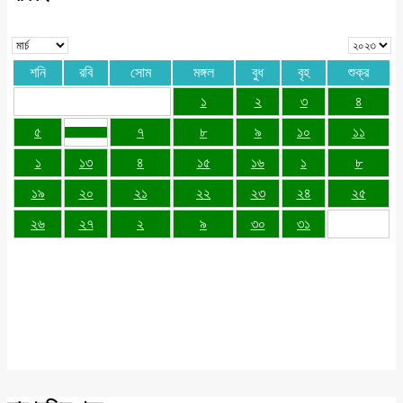
শনি
রবি
সোম
মঙ্গল
বুধ
বৃহ
শুক্র
১
২
৩
৪
৫
৭
৮
৯
১০
১১
১
১৩
৪
১৫
১৬
১
৮
১৯
২০
২১
২২
২৩
২৪
২৫
২৬
২৭
২
৯
৩০
৩১