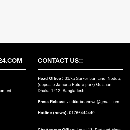
24.COM
CONTACT US::
Head Office :
31/ka Sarker bari Line, Nodda,
(opposite Jamuna Future park) Gulshan,
ontent
Dhaka-1212, Bangladesh.
Press Release :
editorbnanews@gmail.com
Hotline (news):
01766444440
Chattogram Office:
Level-13, Portland Mam