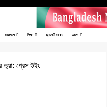
সারাদেশ
শিক্ষা
জ্বালানী সংবাদ
আরও
র ভুয়া: প্রেস উইং