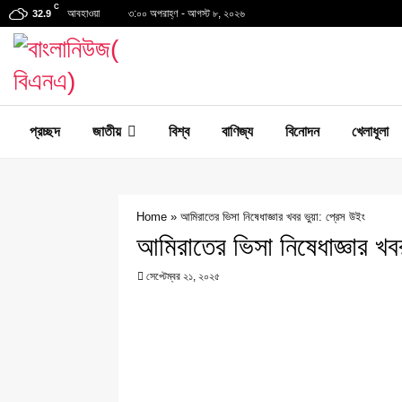
C
আবহাওয়া
৩:০০ অপরাহ্ণ - আগস্ট ৮, ২০২৬
32.9
প্রচ্ছদ
জাতীয়
বিশ্ব
বাণিজ্য
বিনোদন
খেলাধূলা
Home
»
আমিরাতের ভিসা নিষেধাজ্ঞার খবর ভুয়া: প্রেস উইং
আমিরাতের ভিসা নিষেধাজ্ঞার খব
সেপ্টেম্বর ২১, ২০২৫