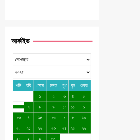
আর্কাইভ
শনি
রবি
সোম
মঙ্গল
বুধ
বৃহ
শুক্র
১
২
৩
৪
৫
৭
৮
৯
১০
১১
১
১৩
৪
১৫
১৬
১
৮
১৯
২০
২১
২২
২৩
২৪
২৫
২৬
২৭
২
৯
৩০