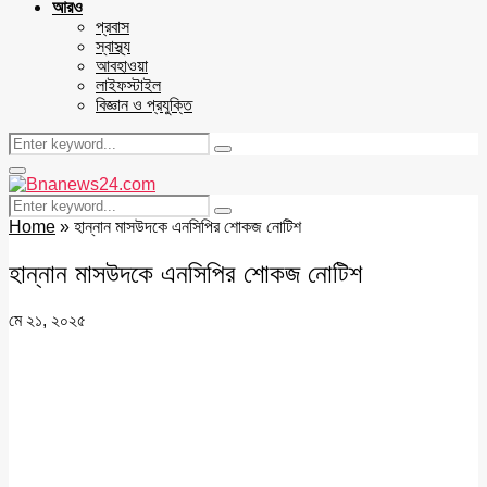
আরও
প্রবাস
স্বাস্থ্য
আবহাওয়া
লাইফস্টাইল
বিজ্ঞান ও প্রযুক্তি
Search
Search
for:
Facebook
Twitter
Youtube
Primary
Menu
Search
Search
for:
Home
»
হান্নান মাসউদকে এনসিপির শোকজ নোটিশ
হান্নান মাসউদকে এনসিপির শোকজ নোটিশ
মে ২১, ২০২৫