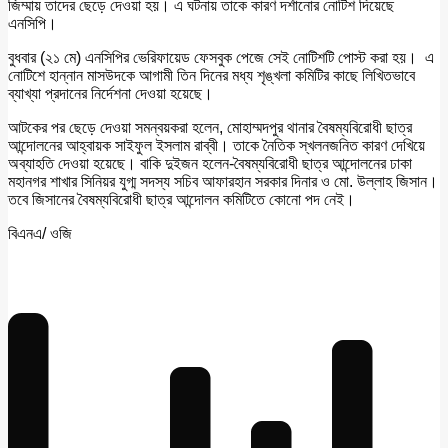
জিম্মায় তাদের ছেড়ে দেওয়া হয়। এ ঘটনায় তাকে কারণ দর্শানোর নোটিশ দিয়েছে
এনসিপি।
বুধবার (২১ মে) এনসিপির ভেরিফায়েড ফেসবুক পেজে সেই নোটিশটি পোস্ট করা হয়। এ
নোটিশে হান্নান মাসউদকে আগামী তিন দিনের মধ্য শৃঙ্খলা কমিটির কাছে লিখিতভাবে
ব্যাখ্যা প্রদানের নির্দেশনা দেওয়া হয়েছে।
আটকের পর ছেড়ে দেওয়া সমন্বয়করা হলেন, মোহাম্মদপুর থানার বৈষম্যবিরোধী ছাত্র
আন্দোলনের আহ্বায়ক সাইফুল ইসলাম রাব্বী। তাকে নৈতিক স্খলনজনিত কারণ দেখিয়ে
অব্যাহতি দেওয়া হয়েছে। বাকি দুইজন হলেন-বৈষম্যবিরোধী ছাত্র আন্দোলনের ঢাকা
মহানগর শাখার সিনিয়র যুগ্ম সদস্য সচিব আফারহান সরকার দিনার ও মো. উল্লাহ জিসান।
তবে জিসানের বৈষম্যবিরোধী ছাত্র আন্দোলন কমিটিতে কোনো পদ নেই।
বিএনএ/ ওজি