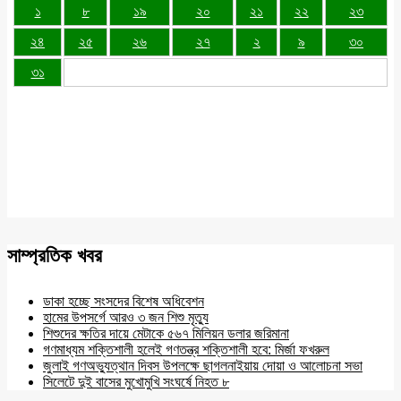
১
৮
১৯
২০
২১
২২
২৩
২৪
২৫
২৬
২৭
২
৯
৩০
৩১
সাম্প্রতিক খবর
ডাকা হচ্ছে সংসদের বিশেষ অধিবেশন
হামের উপসর্গে আরও ৩ জন শিশু মৃত্যু
শিশুদের ক্ষতির দায়ে মেটাকে ৫৬৭ মিলিয়ন ডলার জরিমানা
গণমাধ্যম শক্তিশালী হলেই গণতন্ত্র শক্তিশালী হবে: মির্জা ফখরুল
জুলাই গণঅভ্যুত্থান দিবস উপলক্ষে ছাগলনাইয়ায় দোয়া ও আলোচনা সভা
সিলেটে দুই বাসের মুখোমুখি সংঘর্ষে নিহত ৮