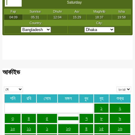
আর্কাইভ
শনি
রবি
সোম
মঙ্গল
বুধ
বৃহ
শুক্র
১
২
৩
৪
৫
৭
৮
৯
১০
১১
১
১৩
৪
১৫
১৬