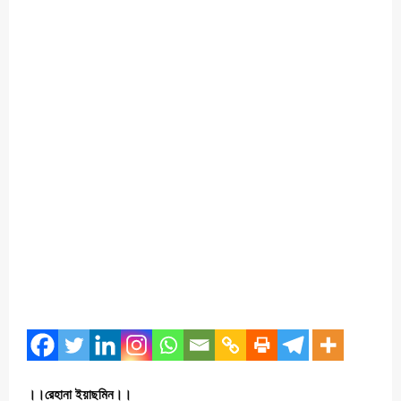
।।রেহানা ইয়াছমিন।।