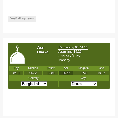
বৈষম্যবিরোধী ছাত্র আন্দোলন