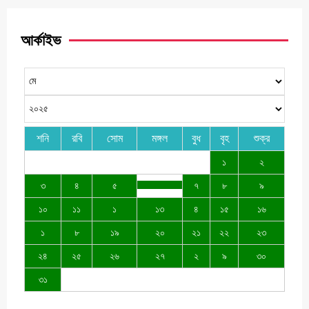
আর্কাইভ
শনি
রবি
সোম
মঙ্গল
বুধ
বৃহ
শুক্র
১
২
৩
৪
৫
৭
৮
৯
১০
১১
১
১৩
৪
১৫
১৬
১
৮
১৯
২০
২১
২২
২৩
২৪
২৫
২৬
২৭
২
৯
৩০
৩১