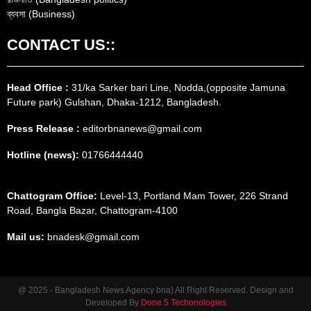
ব্যবসা (Business)
CONTACT US::
Head Office :
31/ka Sarker bari Line, Nodda,(opposite Jamuna
Future park) Gulshan, Dhaka-1212, Bangladesh.
Press Release :
editorbnanews@gmail.com
Hotline (news):
01766444440
Chattogram Office:
Level-13, Portland Mam Tower, 226 Strand
Road, Bangla Bazar, Chattogram-4100
Mail us:
bnadesk@gmail.com
@ 2025 - Bangladesh News Agency bna) All Right Reserved. Design and
Developed By
Done 5 Techonologies