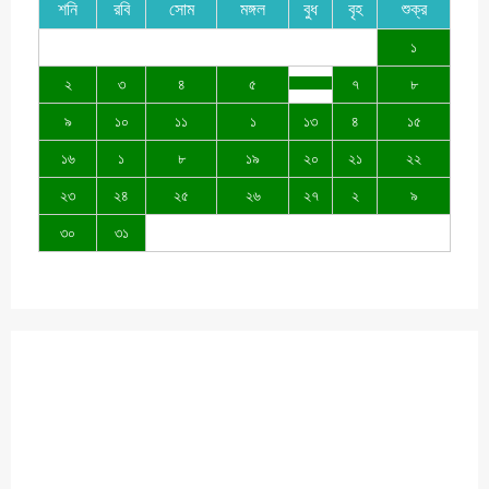
শনি
রবি
সোম
মঙ্গল
বুধ
বৃহ
শুক্র
১
২
৩
৪
৫
৭
৮
৯
১০
১১
১
১৩
৪
১৫
১৬
১
৮
১৯
২০
২১
২২
২৩
২৪
২৫
২৬
২৭
২
৯
৩০
৩১