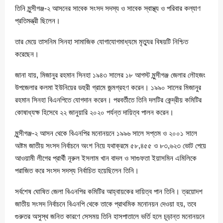
তিনি মুন্সীগঞ্জ-২ আসনের সাবেক সংসদ সদস্য ও সাবেক স্বাস্থ্য ও পরিবার কল্যাণ
প্রতিমন্ত্রী ছিলেন।
তার মেয়ে তাসনিম সিনহা সামাজিক যোগাযোগমাধ্যমে মৃত্যুর বিষয়টি নিশ্চিত
করেছেন।
জানা যায়, মিজানুর রহমান সিনহা ১৯৪৩ সালের ১৮ আগস্ট মুন্সীগঞ্জ জেলার লৌহজং
উপজেলার কলমা ইউনিয়ের ডহুরী গ্রামে জন্মগ্রহণ করেন। ১৯৯০ সালের মিজানুর
রহমান সিনহা বিএনপিতে যোগদান করেন। পরবর্তীতে তিনি দলটির কেন্দ্রীয় কমিটির
কোষাধ্যক্ষ হিসেবে ২২ জানুয়ারি ২০২০ পর্যন্ত দায়িত্ব পালন করেন।
মুন্সীগঞ্জ-২ আসন থেকে বিএনপির মনোনয়নে ১৯৯৬ সালে সপ্তম ও ২০০১ সালে
অষ্টম জাতীয় সংসদ নির্বাচনে অংশ নিয়ে যথাক্রমে ৫৮,৪৫৫ ও ৮৩,৬২৩ ভোট পেয়ে
আওয়ামী লীগের প্রার্থী নূরুল ইসলাম খান বাদল ও সাগুফতা ইয়াসমিন এমিলিকে
পরাজিত করে সংসদ সদস্য নির্বাচিত হয়েছিলেন তিনি।
সর্বশেষ ঘোষিত জেলা বিএনপির কমিটির আহ্বায়কের দায়িত্ব পান তিনি। ত্রয়োদশ
জাতীয় সংসদ নির্বাচনে বিএনপি থেকে তাকে প্রাথমিক মনোনয়ন দেওয়া হয়, তবে
গুরুতর অসুস্থ জনিত কারণে সেসময় তিনি হাসপাতালে ভর্তি হলে চূড়ান্ত মনোনয়নে