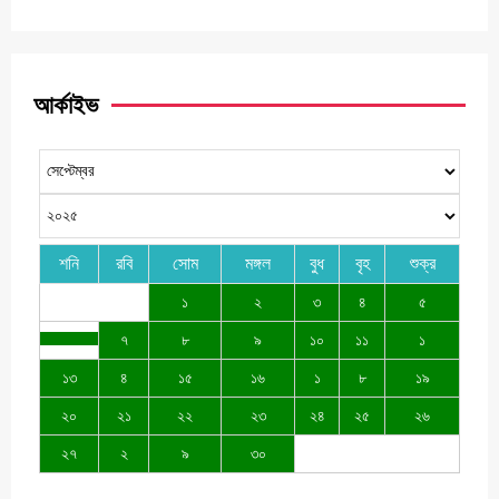
আর্কাইভ
শনি
রবি
সোম
মঙ্গল
বুধ
বৃহ
শুক্র
১
২
৩
৪
৫
৭
৮
৯
১০
১১
১
১৩
৪
১৫
১৬
১
৮
১৯
২০
২১
২২
২৩
২৪
২৫
২৬
২৭
২
৯
৩০