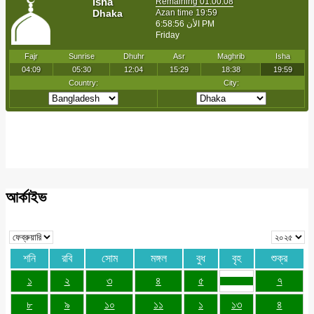
আর্কাইভ
শনি
রবি
সোম
মঙ্গল
বুধ
বৃহ
শুক্র
১
২
৩
৪
৫
৭
৮
৯
১০
১১
১
১৩
৪