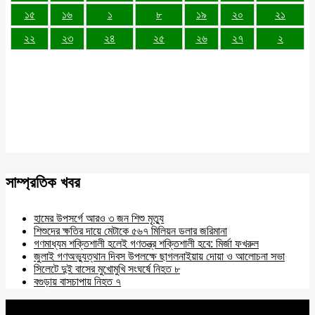
১৫
১৬
১
৮
১৯
২০
২১
২২
২৩
২৪
২৫
২৬
২৭
২
সাম্প্রতিক খবর
হামের উপসর্গে আরও ৩ জন শিশু মৃত্যু
শিশুদের ক্ষতির দায়ে মেটাকে ৫৬৭ মিলিয়ন ডলার জরিমানা
গণমাধ্যম শক্তিশালী হলেই গণতন্ত্র শক্তিশালী হবে: মির্জা ফখরুল
জুলাই গণঅভ্যুত্থান দিবস উপলক্ষে ছাগলনাইয়ায় দোয়া ও আলোচনা সভা
সিলেটে দুই বাসের মুখোমুখি সংঘর্ষে নিহত ৮
বগুড়ায় বাসচাপায় নিহত ৭