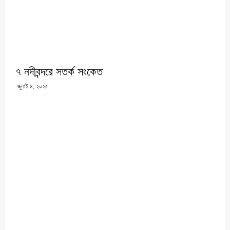
৭ নদীবন্দরে সতর্ক সংকেত
জুলাই ৪, ২০২৫