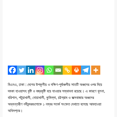
বিএনএ, ঢাকা : দেশের উপকূলীয় ও দক্ষিণ-পূর্বাঞ্চলীয় সাতটি অঞ্চলের ওপর দিয়ে
দমকা হাওয়াসহ বৃষ্টি ও বজ্রবৃষ্টি বয়ে যাওয়ার সম্ভাবনা রয়েছে। এ কারণে খুলনা,
বরিশাল, পটুয়াখালী, নোয়াখালী, কুমিল্লা, চট্টগ্রাম ও কক্সবাজার অঞ্চলের
অভ্যন্তরীণ নদীবন্দরগুলোকে ১ নম্বর সতর্ক সংকেত দেখাতে বলেছে আবহাওয়া
অধিদপ্তর।