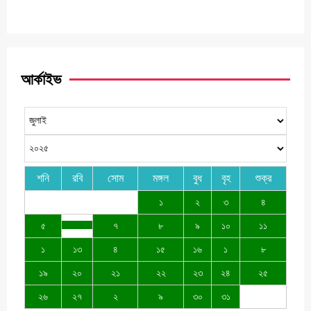
আর্কাইভ
শনি
রবি
সোম
মঙ্গল
বুধ
বৃহ
শুক্র
১
২
৩
৪
৫
৭
৮
৯
১০
১১
১
১৩
৪
১৫
১৬
১
৮
১৯
২০
২১
২২
২৩
২৪
২৫
২৬
২৭
২
৯
৩০
৩১