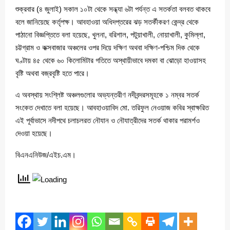
শুক্রবার (৪ জুলাই) সকাল ১০টা থেকে সন্ধ্যা ৬টা পর্যন্ত এ সতর্কতা বলবত থাকবে
বলে জানিয়েছে কর্তৃপক্ষ। আবহাওয়া অধিদপ্তরের ঝড় সতর্কীকরণ কেন্দ্র থেকে
পাঠানো বিজ্ঞপ্তিতে বলা হয়েছে, খুলনা, বরিশাল, পটুয়াখালী, নোয়াখালী, কুমিল্লা,
চট্টগ্রাম ও কক্সবাজার অঞ্চলের ওপর দিয়ে দক্ষিণ অথবা দক্ষিণ-পশ্চিম দিক থেকে
ঘণ্টায় ৪৫ থেকে ৬০ কিলোমিটার গতিতে অস্থায়ীভাবে দমকা বা ঝোড়ো হাওয়াসহ
বৃষ্টি অথবা বজ্রবৃষ্টি হতে পারে।
এ অবস্থায় সংশ্লিষ্ট অঞ্চলগুলোর অভ্যন্তরীণ নদীবন্দরসমূহকে ১ নম্বর সতর্ক
সংকেত দেখাতে বলা হয়েছে। আবহাওয়াবিদ মো. তরিফুল নেওয়াজ কবির স্বাক্ষরিত
এই পূর্বাভাসে নদীপথে চলাচলরত নৌযান ও নৌযাত্রীদের সতর্ক থাকার পরামর্শও
দেওয়া হয়েছে।
বিএনএনিউজ/এইচ.এম।