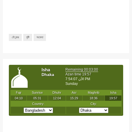
নৌ বন্দর
বৃষ্টি
সংকেত