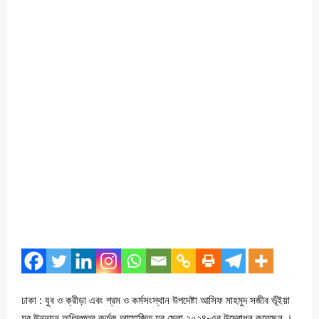
ঢাকা : যুব ও ক্রীড়া এবং শ্রম ও কর্মসংস্থান উপদেষ্টা আসিফ মাহমুদ সজীব ভূঁইয়া
যুব উন্নয়ন অধিদপ্তর কর্তৃক আয়োজিত যুব মেলা ২০২৪-এর উদ্বোধন করেছেন ।