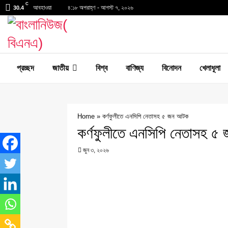
C
আবহাওয়া
৪:১৮ অপরাহ্ণ - আগস্ট ৭, ২০২৬
30.4
প্রচ্ছদ
জাতীয়
বিশ্ব
বাণিজ্য
বিনোদন
খেলাধূলা
Home
»
কর্ণফুলীতে এনসিপি নেতাসহ ৫ জন আটক
কর্ণফুলীতে এনসিপি নেতাসহ 
জুন ৩, ২০২৬