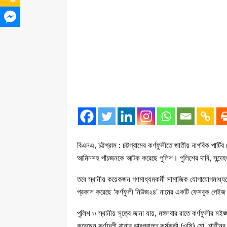
বিএনএ, চট্টগ্রাম : চট্টগ্রামের কর্ণফুলীতে জাতীয় নাগরিক পা
আমিনসহ পাঁচজনকে আটক করেছে পুলিশ। পুলিশের দাবি, সন্দ
তবে স্থানীয় কয়েকজন গণমাধ্যমকর্মী সামাজিক যোগাযোগমাধ
প্রকাশ করেছে ‘কর্ণফুলী নিউজ২৪’ নামের একটি ফেসবুক পেই
পুলিশ ও স্থানীয় সূত্রে জানা যায়, মঙ্গলবার রাতে কর্ণফুলীর
করেছেন কর্ণফুলী থানার ভারপ্রাপ্ত কর্মকর্তা (ওসি) মো. শাহী