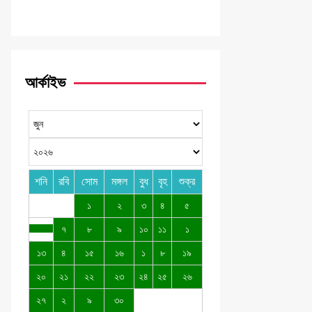
আর্কাইভ
শনি
রবি
সোম
মঙ্গল
বুধ
বৃহ
শুক্র
১
২
৩
৪
৫
৭
৮
৯
১০
১১
১
১৩
৪
১৫
১৬
১
৮
১৯
২০
২১
২২
২৩
২৪
২৫
২৬
২৭
২
৯
৩০