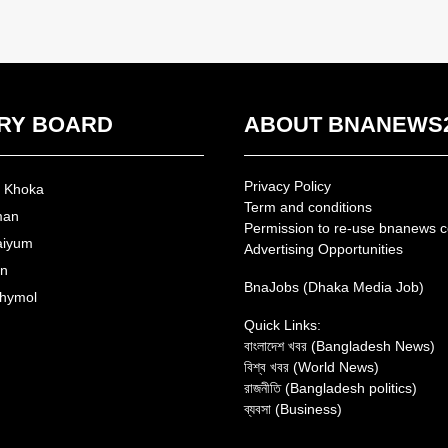
RY BOARD
ABOUT BNANEWS
Privacy Policy
n Khoka
Term and conditions
man
Permission to re-use bnanews c
aiyum
Advertising Opportunities
an
BnaJobs (Dhaka Media Job)
hymol
Quick Links:
বাংলাদেশ খবর (Bangladesh News)
বিশ্ব খবর (World News)
রাজনীতি (Bangladesh politics)
ব্যবসা (Business)