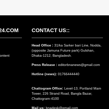
24.COM
CONTACT US::
Head Office :
31/ka Sarker bari Line, Nodda,
(opposite Jamuna Future park) Gulshan,
ontent
Dhaka-1212, Bangladesh.
Press Release :
editorbnanews@gmail.com
Hotline (news):
01766444440
Chattogram Office:
Level-13, Portland Mam
Tower, 226 Strand Road, Bangla Bazar,
Chattogram-4100
Mail us:
bnadesk@gmail.com