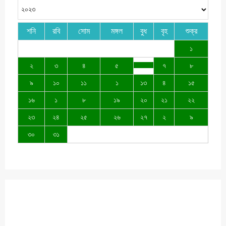
শনি
রবি
সোম
মঙ্গল
বুধ
বৃহ
শুক্র
১
২
৩
৪
৫
৭
৮
৯
১০
১১
১
১৩
৪
১৫
১৬
১
৮
১৯
২০
২১
২২
২৩
২৪
২৫
২৬
২৭
২
৯
৩০
৩১