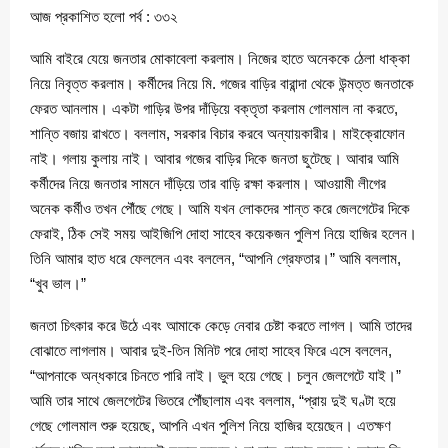
আজ প্রকাশিত হলো পর্ব : ৩৩২
আমি বাইরে যেয়ে জনতার মোকাবেলা করলাম। নিজের হাতে অনেককে ঠেলা ধাক্কা
নিয়ে নিবৃত্ত করলাম। কর্মীদের নিয়ে মি. গজের বাড়ির বারান্দা থেকে উন্মত্ত জনতাকে
ফেরত আনলাম। একটা গাড়ির উপর দাঁড়িয়ে বক্তৃতা করলাম গোলমাল না করতে,
শান্তি বজায় রাখতে। বললাম, সরকার বিচার করবে অন্যায়কারীর। মাইক্রোফোন
নাই। গলায় কুলায় নাই। আবার গজের বাড়ির দিকে জনতা ছুটেছে। আবার আমি
কর্মীদের নিয়ে জনতার সামনে দাঁড়িয়ে তার বাড়ি রক্ষা করলাম। আওয়ামী লীগের
অনেক কর্মীও তখন পৌঁছে গেছে। আমি যখন লোকদের শান্ত করে জেলগেটের দিকে
ফেরাই, ঠিক সেই সময় আইজিপি দোহা সাহেব কয়েকজন পুলিশ নিয়ে হাজির হলেন।
তিনি আমার হাত ধরে ফেললেন এবং বললেন, “আপনি গ্রেফতার।” আমি বললাম,
“খুব ভাল।”
জনতা চিৎকার করে উঠে এবং আমাকে কেড়ে নেবার চেষ্টা করতে লাগল। আমি তাদের
বোঝাতে লাগলাম। আবার দুই-তিন মিনিট পরে দোহা সাহেব ফিরে এসে বললেন,
“আপনাকে অন্ধকারে চিনতে পারি নাই। ভুল হয়ে গেছে। চলুন জেলগেটে যাই।”
আমি তার সাথে জেলগেটের ভিতরে পৌঁছালাম এবং বললাম, “প্রায় দুই ঘণ্টা হয়ে
গেছে গোলমাল শুরু হয়েছে, আপনি এখন পুলিশ নিয়ে হাজির হয়েছেন। এতক্ষণ