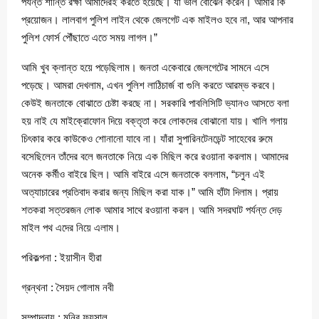
পর্যন্ত শান্তি রক্ষা আমাদেরই করতে হয়েছে। যা ভাল বোঝেন করেন। আমার কি
প্রয়োজন। লালবাগ পুলিশ লাইন থেকে জেলগেট এক মাইলও হবে না, আর আপনার
পুলিশ ফোর্স পৌঁছাতে এতে সময় লাগল।”
আমি খুব ক্লান্ত হয়ে পড়েছিলাম। জনতা একেবারে জেলগেটের সামনে এসে
পড়েছে। আমরা দেখলাম, এখন পুলিশ লাঠিচার্জ বা গুলি করতে আরম্ভ করবে।
কেউই জনতাকে বোঝাতে চেষ্টা করছে না। সরকারি পাবলিসিটি ভ্যানও আসতে বলা
হয় নাই যে মাইক্রোফোন দিয়ে বক্তৃতা করে লোকদের বোঝানো যায়। খালি গলায়
চিৎকার করে কাউকেও শোনানো যাবে না। যাঁরা সুপারিনটেনডেন্ট সাহেবের রুমে
বসেছিলেন তাঁদের বলে জনতাকে নিয়ে এক মিছিল করে রওয়ানা করলাম। আমাদের
অনেক কর্মীও বাইরে ছিল। আমি বাইরে এসে জনতাকে বললাম, “চলুন এই
অত্যাচারের প্রতিবাদ করার জন্য মিছিল করা যাক।” আমি হাঁটা দিলাম। প্রায়
শতকরা সত্তরজন লোক আমার সাথে রওয়ানা করল। আমি সদরঘাট পর্যন্ত দেড়
মাইল পথ এদের নিয়ে এলাম।
পরিকল্পনা : ইয়াসীন হীরা
গ্রন্থনা : সৈয়দ গোলাম নবী
সম্পাদনায় : মনির ফয়সাল