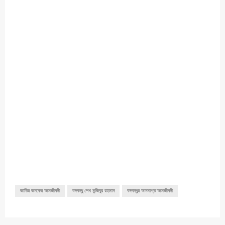
জাতির জনকের আত্মজীবনী
বঙ্গবন্ধু শেখ মুজিবুর রহমান
বঙ্গবন্ধুর অসমাপ্ত আত্মজীবনী