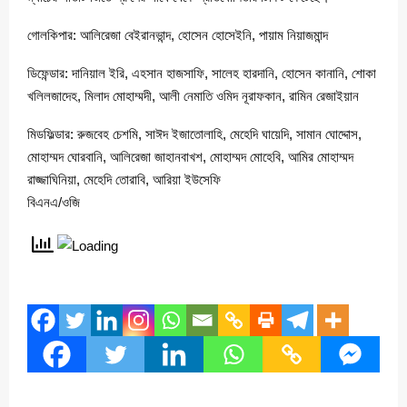
গোলকিপার: আলিরেজা বেইরানভান্দ, হোসেন হোসেইনি, পায়াম নিয়াজমান্দ
ডিফেন্ডার: দানিয়াল ইরি, এহসান হাজসাফি, সালেহ হারদানি, হোসেন কানানি, শোকা
খলিলজাদেহ, মিলাদ মোহাম্মদী, আলী নেমাতি ওমিদ নূরাফকান, রামিন রেজাইয়ান
মিডফিল্ডার: রুজবেহ চেশমি, সাঈদ ইজাতোলাহি, মেহেদি ঘায়েদি, সামান ঘোদ্দোস,
মোহাম্মদ ঘোরবানি, আলিরেজা জাহানবাখশ, মোহাম্মদ মোহেবি, আমির মোহাম্মদ
রাজ্জাঘিনিয়া, মেহেদি তোরাবি, আরিয়া ইউসেফি
বিএনএ/ওজি