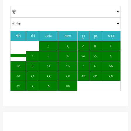
শনি
রবি
সোম
মঙ্গল
বুধ
বৃহ
শুক্র
১
২
৩
৪
৫
৭
৮
৯
১০
১১
১
১৩
৪
১৫
১৬
১
৮
১৯
২০
২১
২২
২৩
২৪
২৫
২৬
২৭
২
৯
৩০